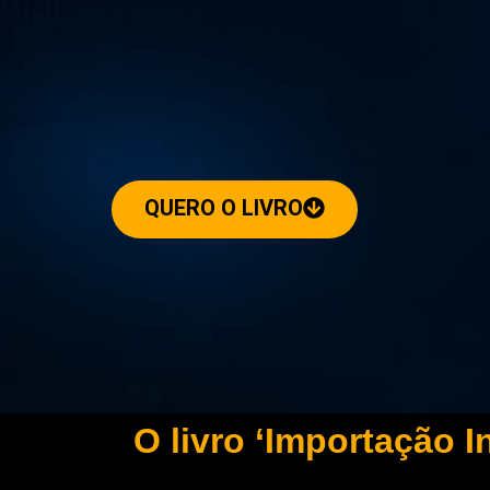
QUERO O LIVRO
O livro ‘Importação In