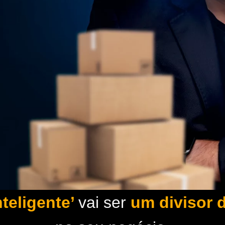
teligente’
vai ser
um divisor 